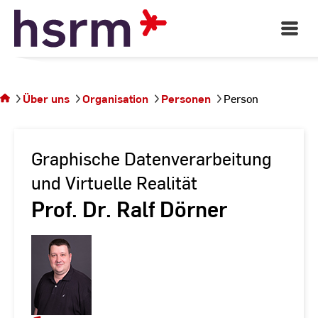
Skip
to
Open
Main
Content
Navigati
Sie
befinden
sich auf
Über uns
Organisation
Personen
Person
der
Seite
Person
Graphische Datenverarbeitung
und Virtuelle Realität
Prof. Dr. Ralf Dörner