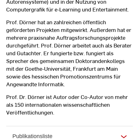
Autorensysteme) und in der Nutzung von
1996 -
Bildkommunikation" am
Computergrafik für e-Learning und Entertainment.
1999
Fraunhofer Institut für Graphische
Prof. Dörner hat an zahlreichen öffentlich
Datenverarbeitung (IGD) in
geförderten Projekten mitgewirkt. Außerdem hat er
Darmstadt
mehrere praxisnahe Auftragsforschungsprojekte
durchgeführt. Prof. Dörner arbeitet auch als Berater
1991 -
Studium der Informatik an der TU
und Gutachter. Er fungierte bzw. fungiert als
1996
Darmstadt
Sprecher des gemeinsamen Doktorandenkollegs
mit der Goethe-Universität, Frankfurt am Main
sowie des hessischen Promotionszentrums für
Angewandte Informatik.
Prof. Dr. Dörner ist Autor oder Co-Autor von mehr
als 150 internationalen wissenschaftlichen
Veröffentlichungen.
Publikationsliste