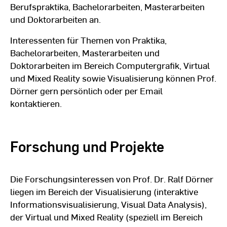
Promotionsstudent an der
Berufspraktika, Bachelorarbeiten, Masterarbeiten
Johann-Wolfgang Goethe
und Doktorarbeiten an.
2000 -
Universität in Frankfurt am Main.
2001
Juli 2001 Promotion zum Doktor
Interessenten für Themen von Praktika,
der Naturwissenschaften im Fach
Bachelorarbeiten, Masterarbeiten und
Informatik mit Auszeichnung.
Doktorarbeiten im Bereich Computergrafik, Virtual
und Mixed Reality sowie Visualisierung können Prof.
Dörner gern persönlich oder per Email
Wechsel zum Fraunhofer
kontaktieren.
Anwendungszentrum für
Computergraphik in Chemie und
1999 -
Pharmazie (AGC) in Frankfurt am
Forschung und Projekte
2003
Main. Zuletzt stellvertretender
Leiter des Anwendungszentrums
und Abteilungsleiter "Mixed
Die Forschungsinteressen von Prof. Dr. Ralf Dörner
Reality"
liegen im Bereich der Visualisierung (interaktive
Informationsvisualisierung, Visual Data Analysis),
Wissenschaftlicher Mitarbeiter in
der Virtual und Mixed Reality (speziell im Bereich
der Abteilung "Animation und