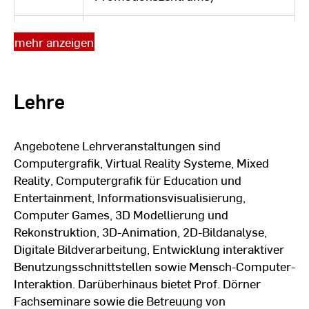
Ehrenprofessur Universität von
mehr anzeigen
seit
Transsilvanien in Kronstadt,
2010
Rumänien
Lehre
Professur "Multimediale
2003 -
Benutzungsschnittstellen und
2004
Software Engineering" an der
Angebotene Lehrveranstaltungen sind
Hochschule Harz
Computergrafik, Virtual Reality Systeme, Mixed
Reality, Computergrafik für Education und
Entertainment, Informationsvisualisierung,
Post-Doc Stipendium des DAAD:
Computer Games, 3D Modellierung und
Forschungsaufenthalt bei Prof.
Rekonstruktion, 3D-Animation, 2D-Bildanalyse,
2002
Colin Ware am Information
Digitale Bildverarbeitung, Entwicklung interaktiver
Visualization Lab der University of
Benutzungsschnittstellen sowie Mensch-Computer-
New Hampshire, USA
Interaktion. Darüberhinaus bietet Prof. Dörner
Fachseminare sowie die Betreuung von