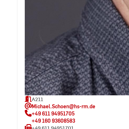
A211
Michael.Schoen
@hs-rm.de
+49 611 94951705
+49 160 93608583
+49 611 94951701