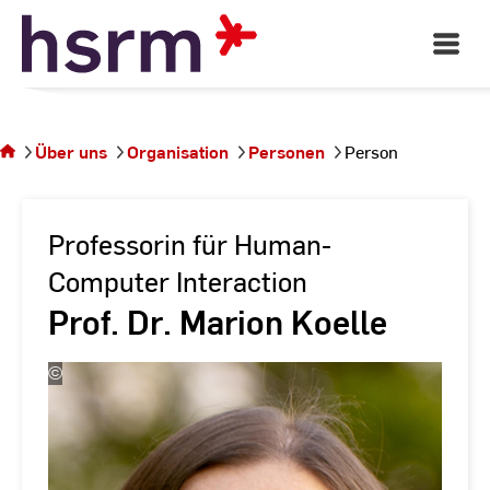
Skip
to
Open
Main
Content
Navigati
Sie
befinden
sich auf
Über uns
Organisation
Personen
Person
der
Seite
Person
Professorin für Human-
Computer Interaction
Prof. Dr. Marion Koelle
©
Jörg
Berdux
/
HSRM