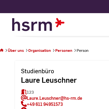
Skip
to
Content
Sie
befinden
sich auf
Über uns
Organisation
Personen
Person
der
Seite
Person
Studienbüro
Laure Leuschner
123
Laure.Leuschner
@hs-rm.de
+49 611 94951573