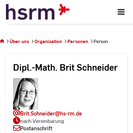
Skip
to
Open
Main
Content
Navigati
Sie
befinden
sich auf
Über uns
Organisation
Personen
Person
der
Seite
Person
Dipl.-Math. Brit Schneider
Brit.Schneider
@hs-rm.de
nach Vereinbarung
Postanschrift