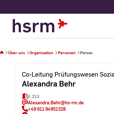
Skip
to
Content
Sie
befinden
sich auf
Über uns
Organisation
Personen
Person
der
Seite
Person
Co-Leitung Prüfungswesen Sozi
Alexandra Behr
E 213
Alexandra.Behr
@hs-rm.de
+49 611 94951328