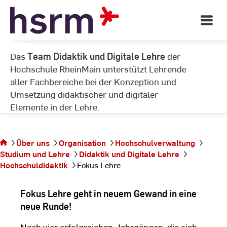
Serviceeinheit für
Skip
Lehrende
to
Open
Main
Content
Navigati
©
©
Das
Team Didaktik und Digitale Lehre
der
Ho
Hochschule RheinMain unterstützt Lehrende
aller Fachbereiche bei der Konzeption und
Umsetzung didaktischer und digitaler
Elemente in der Lehre.
Sie
befinden
sich auf
Über uns
Organisation
Hochschulverwaltung
der
Studium und Lehre
Didaktik und Digitale Lehre
Seite
Hochschuldidaktik
Fokus Lehre
Fokus
Lehre
Fokus Lehre geht in neuem Gewand in eine
neue Runde!
Nach vier erfolgreichen Jahrgängen, die sich