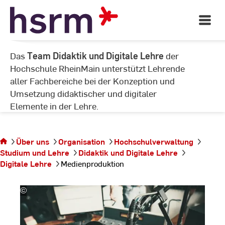
Serviceeinheit für
Skip
Lehrende
to
Open
Main
Content
Navigati
©
©
Das
Team Didaktik und Digitale Lehre
der
Ho
Hochschule RheinMain unterstützt Lehrende
aller Fachbereiche bei der Konzeption und
Umsetzung didaktischer und digitaler
Elemente in der Lehre.
Sie befinden sich
Über uns
Organisation
Hochschulverwaltung
auf der Seite
Studium und Lehre
Didaktik und Digitale Lehre
Medienproduktion
Digitale Lehre
Medienproduktion
©
Dmitry
Volocheck,
Adobe
Stock