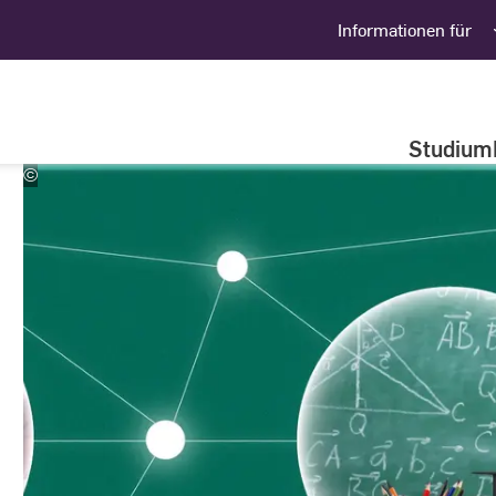
Informationen für
Studium
©
©
HochschuleRheinMain