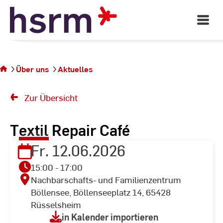
Skip
to
Open
Main
Content
Navigati
Sie
befinden
sich auf
Über uns
Aktuelles
der
Seite
Zur Übersicht
Textil Repair Café
Fr. 12.06.2026
15:00 - 17:00
Nachbarschafts- und Familienzentrum
Böllensee, Böllenseeplatz 14, 65428
Rüsselsheim
in Kalender importieren