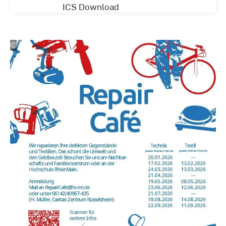
ICS Download
©
Hochschule
RheinMain