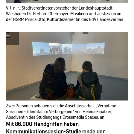
V. l. n. r.: Stadtverordnetenvorsteher der Landeshauptstadt
Wiesbaden Dr. Gerhard Obermayer, Musikerin und Justiziarin an
der HSRM Prisca Otto, Kulturdezernentin des BdV Landesverband
Hessen e. V. Ann-Kathrin Hartenbach, Stellvertretende
Landesvorsitzende des BdV Rose-Lore Scholz, Prof. Jacqueline
©
Hochschule
Hen, Mitglied des Hessischen Landtags Turgut Yüksel, HSRM-
RheinMain
Präsidentin Prof. Dr. Eva Waller sowie Beauftragter für
Heimatvertriebene und Spätaussiedler und Mitglied des
Hessischen Landtags Andreas Hofmeister.
Zwei Personen schauen sich die Abschlussarbeit „Verbotene
Sprachen – Identität im Verborgenen“ von Helena Finatzer,
Absolventin des Studiengangs Crossmedia Spaces, an.
Mit 86.000 Handgriffen haben
Kommunikationsdesign-Studierende der