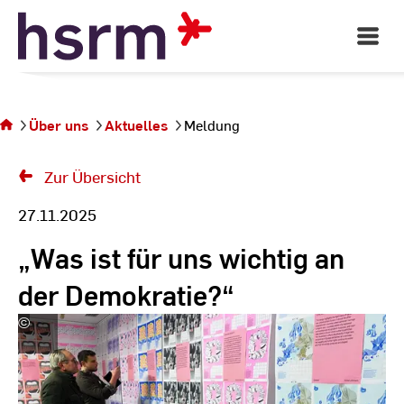
Skip
to
Open
Main
Content
Navigati
Sie
befinden
sich auf
Über uns
Aktuelles
Meldung
der Seite
Meldung
Zur Übersicht
27.11.2025
„Was ist für uns wichtig an
der Demokratie?“
©
Hochschule
RheinMain