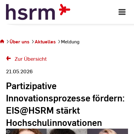
Skip
to
Open
Main
Content
Navigati
Sie
befinden
sich auf
Über uns
Aktuelles
Meldung
der Seite
Meldung
Zur Übersicht
21.05.2026
Partizipative
Innovationsprozesse fördern:
EIS@HSRM stärkt
Hochschulinnovationen
©
Andreas