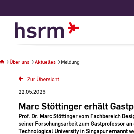
Skip
to
Content
Sie
befinden
sich auf
Über uns
Aktuelles
Meldung
der Seite
Meldung
Zur Übersicht
22.05.2026
Marc Stöttinger erhält Gast
Prof. Dr. Marc Stöttinger vom Fachbereich Des
seiner Forschungsarbeit zum Gastprofessor a
Technological University in Singapur ernannt w