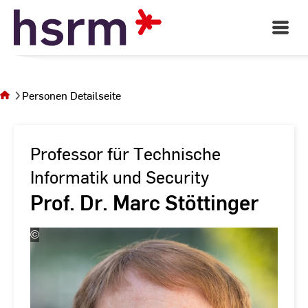
Skip
to
Open
Main
Content
Navigati
Sie
befinden
sich auf
Personen Detailseite
der Seite
Personen
Detailseite
Professor für Technische
Informatik und Security
Prof. Dr. Marc Stöttinger
©
Andreas
Schlote