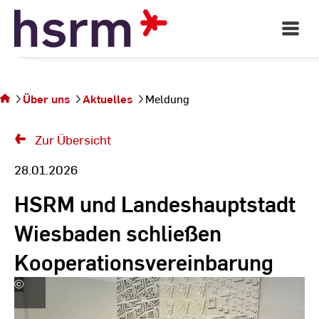
Skip
to
Open
Main
Content
Navigati
Sie
befinden
sich auf
Über uns
Aktuelles
Meldung
der Seite
Meldung
Zur Übersicht
28.01.2026
HSRM und Landeshauptstadt
Wiesbaden schließen
Kooperationsvereinbarung
©
Hochschulkommunikation
|
Hochschule