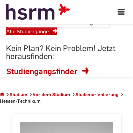
RheinMain
Skip
to
Open
Main
Content
Studiengang
Navigati
wählen
©
St
Alle Studiengänge
St
oder
Suchbegriff
Kein Plan? Kein Problem! Jetzt
eingeben
herausfinden:
Studiengangsfinder
Sie
befinden
sich auf
Studium
Vor dem Studium
Studienorientierung
der Seite
Hessen-Technikum
Hessen-
Technikum