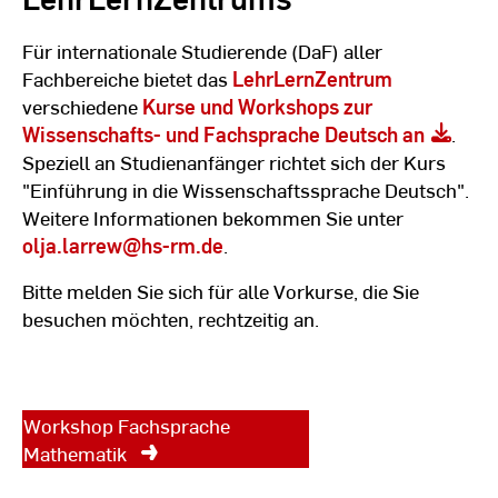
Für internationale Studierende (DaF) aller
Fachbereiche bietet das
LehrLernZentrum
verschiedene
Kurse und Workshops zur
Wissenschafts- und Fachsprache Deutsch an
.
Speziell an Studienanfänger richtet sich der Kurs
"Einführung in die Wissenschaftssprache Deutsch".
Weitere Informationen bekommen Sie unter
Zusatzangebot des
olja.larrew
@hs-rm.de
.
LehrLernZentrums
Bitte melden Sie sich für alle Vorkurse, die Sie
besuchen möchten, rechtzeitig an.
Im September 2026 bietet das
Sprachenzentrum einen
Workshop zur Fachsprache
Mathematik an.
Workshop Fachsprache
Mathematik