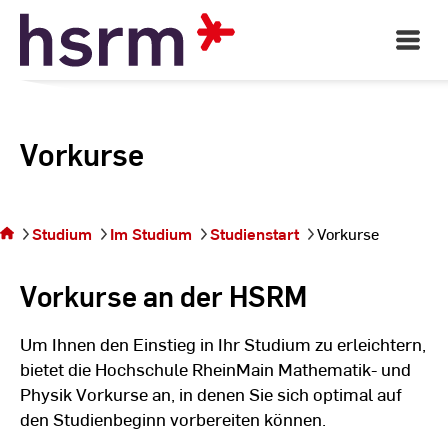
Skip
to
Open
Main
Content
Navigati
Vorkurse
Sie
befinden
sich auf
Studium
Im Studium
Studienstart
Vorkurse
der Seite
Vorkurse
Vorkurse an der HSRM
Um Ihnen den Einstieg in Ihr Studium zu erleichtern,
bietet die Hochschule RheinMain Mathematik- und
Physik Vorkurse an, in denen Sie sich optimal auf
den Studienbeginn vorbereiten können.