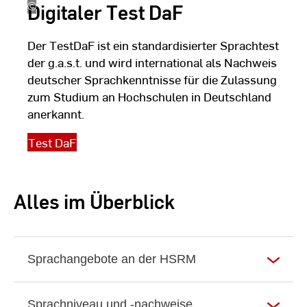
Digitaler Test DaF
©
Parichat/stock.adobe.com
Der TestDaF ist ein standardisierter Sprachtest
der g.a.s.t. und wird international als Nachweis
deutscher Sprachkenntnisse für die Zulassung
zum Studium an Hochschulen in Deutschland
anerkannt.
Test DaF
Alles im Überblick
Sprachangebote an der HSRM
Sprachniveau und -nachweise