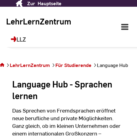
Zur
Hauptseite
Skip
LehrLernZentrum (LLZ)
to
Content
LehrLernZentrum
Open
Ihr Ort für Future Skills, Sprachen, Sport
Main
und berufliche Weiterbildung!
Navigati
LLZ
Sie
©
dr
befinden
sich auf
LehrLernZentrum
Für Studierende
Language Hub
der Seite
Language
Language Hub - Sprachen
Hub
lernen
Das Sprechen von Fremdsprachen eröffnet
neue berufliche und private Möglichkeiten.
Ganz gleich, ob im kleinen Unternehmen oder
einem internationalen Großkonzern –