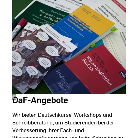
DaF-Angebote
©
LehrLernZentrum
|
Hochschule
Wir bieten Deutschkurse, Workshops und
RheinMain
Schreibberatung, um Studierenden bei der
Verbesserung ihrer Fach- und
Wissenschaftssprache und beim Schreiben zu