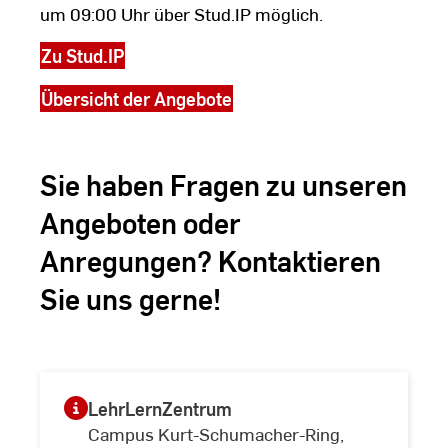
um 09:00 Uhr über Stud.IP möglich.
den Sie in unserer
ärung
.
Zu Stud.IP
Übersicht der Angebote
Sie haben Fragen zu unseren
Angeboten oder
Anregungen? Kontaktieren
Sie uns gerne!
LehrLernZentrum
Campus Kurt-Schumacher-Ring,