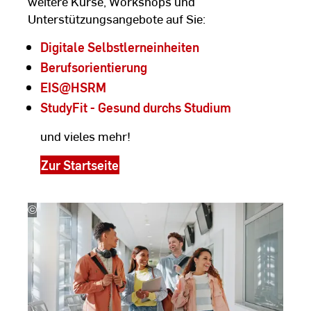
weitere Kurse, Workshops und
Unterstützungsangebote auf Sie:
Digitale Selbstlerneinheiten
Berufsorientierung
EIS@HSRM
StudyFit - Gesund durchs Studium
und vieles mehr!
Zur Startseite
©
stock.adobe.com