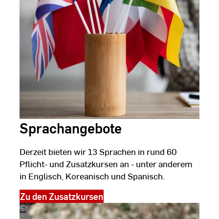
Sprachangebote
Derzeit bieten wir 13 Sprachen in rund 60
Pflicht- und Zusatzkursen an - unter anderem
in Englisch, Koreanisch und Spanisch.
Zu den Zusatzkursen
©
NINENII/stock.adobe.com