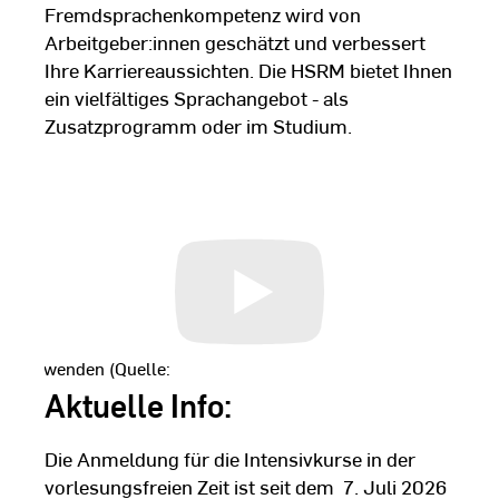
Fremdsprachenkompetenz wird von
Arbeitgeber:innen geschätzt und verbessert
Ihre Karriereaussichten. Die HSRM bietet Ihnen
ein vielfältiges Sprachangebot - als
Zusatzprogramm oder im Studium.
t
zu verwenden (Quelle:
ookie.com
), klicken Sie bitte
Aktuelle Info:
Wir möchten Sie darauf
durch die Annahme dieser
Die Anmeldung für die Intensivkurse in der
Dritte übertragen oder
vorlesungsfreien Zeit ist seit dem 7. Juli 2026
rt werden könnten. Weitere