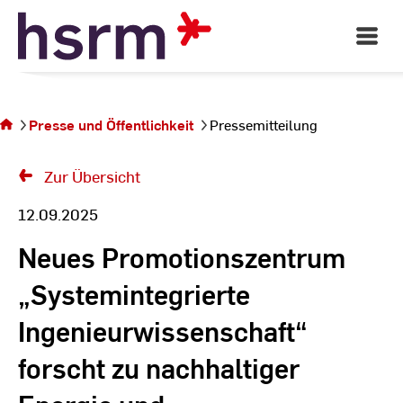
Skip
to
Open
Main
Content
Navigati
Sie befinden sich
auf der Seite
Presse und Öffentlichkeit
Pressemitteilung
Pressemitteilung
Zur Übersicht
12.09.2025
Neues Promotionszentrum
„Systemintegrierte
Ingenieurwissenschaft“
forscht zu nachhaltiger