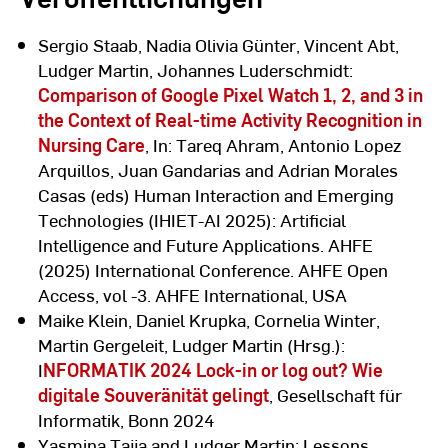
Sergio Staab, Nadia Olivia Günter, Vincent Abt,
Ludger Martin, Johannes Luderschmidt:
Comparison of Google Pixel Watch 1, 2, and 3 in
the Context of Real-time Activity Recognition in
Nursing Care
, In: Tareq Ahram, Antonio Lopez
Arquillos, Juan Gandarias and Adrian Morales
Casas (eds) Human Interaction and Emerging
Technologies (IHIET-AI 2025): Artificial
Intelligence and Future Applications. AHFE
(2025) International Conference. AHFE Open
Access, vol -3. AHFE International, USA
Maike Klein, Daniel Krupka, Cornelia Winter,
Martin Gergeleit, Ludger Martin (Hrsg.):
I
NFORMATIK 2024 Lock-in or log out? Wie
digitale Souveränität gelingt
, Gesellschaft für
Informatik, Bonn 2024
Yasmina Tajja and Ludger Martin: Lessons