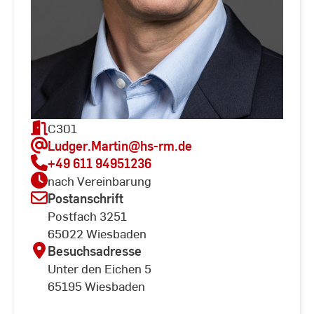
C301
Ludger.Martin
@hs-rm.de
+49 611 94951236
nach Vereinbarung
Postanschrift
Postfach 3251
65022 Wiesbaden
Besuchsadresse
Unter den Eichen 5
65195 Wiesbaden