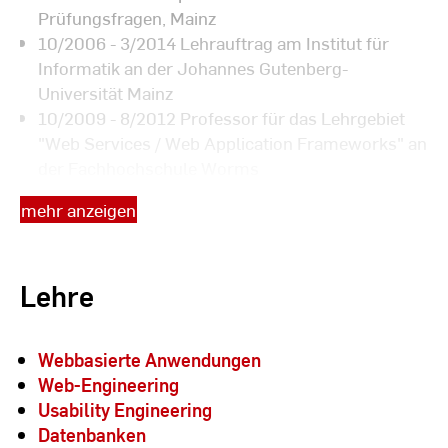
Prüfungsfragen, Mainz
10/2006 - 3/2014 Lehrauftrag am Institut für
Informatik an der Johannes Gutenberg-
Universität Mainz
10/2009 - 8/2012 Professor für das Lehrgebiet
"Web Services / Web Application Frameworks" an
der Fachhochschule Worms
seit 9/2012 Professor für das Lehrgebiet
mehr anzeigen
"Webbasierte Anwendungen" an der Hochschule
RheinMain
Lehre
Webbasierte Anwendungen
Web-Engineering
Usability Engineering
Datenbanken