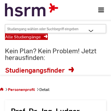
Skip
Dein Studienort für
to
Open
Angewandte Wissenschaften
Main
Content
Navigati
©
St
Studiengang
St
wählen
Alle Studiengänge
oder
Suchbegriff
Kein Plan? Kein Problem! Jetzt
eingeben
herausfinden:
Studiengangsfinder
Sie
befinden
sich auf
Personenprofil
Detail
der
Seite
Detail