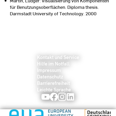
Martin, Ludger: Visualisierung von Komponenten
für Benutzungsoberflächen. Diploma thesis.
Darmstadt University of Technology. 2000
Kontakt und Service
Hilfe im Notfall
Impressum
Datenschutz
Barrierefreiheit
Leichte Sprache
Youtube
Facebook
Instagram
LinkedIn