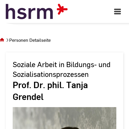
Skip
to
Open
Main
Content
Navigati
Sie
befinden
sich auf
Personen Detailseite
der Seite
Personen
Detailseite
Soziale Arbeit in Bildungs- und
Sozialisationsprozessen
Prof. Dr. phil. Tanja
Grendel