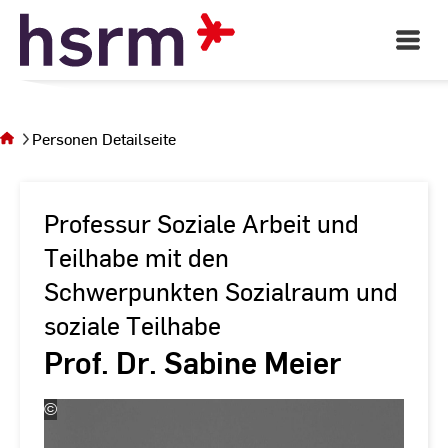
Skip
to
Open
Main
Content
Navigati
Sie
befinden
sich auf
Personen Detailseite
der Seite
Personen
Detailseite
Professur Soziale Arbeit und
Teilhabe mit den
Schwerpunkten Sozialraum und
soziale Teilhabe
Prof. Dr. Sabine Meier
©
das
Porträtfoto