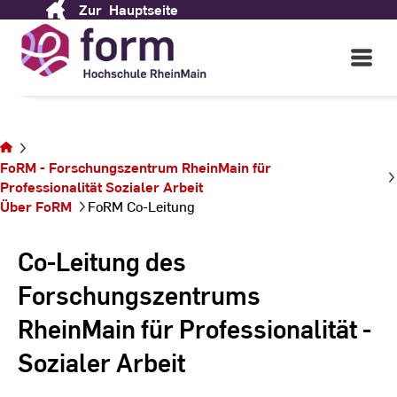
Zur
Hauptseite
Skip
to
Content
Open
Main
Navigati
Sie
befinden
sich auf
der
FoRM - Forschungszentrum RheinMain für
Seite
Professionalität ­Sozialer ­Arbeit
FoRM
Über FoRM
FoRM Co-Leitung
Co-
Leitung
Co-Leitung des
Forschungszentrums
RheinMain für Professionalität ­
Sozialer ­Arbeit