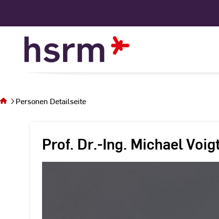
Skip
to
Content
Sie
befinden
sich auf
Personen Detailseite
der Seite
Personen
Detailseite
Prof. Dr.-Ing. Michael Voig