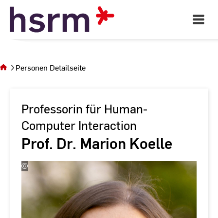
Skip
to
Open
Main
Content
Navigati
Sie
befinden
sich auf
Personen Detailseite
der Seite
Personen
Detailseite
Professorin für Human-
Computer Interaction
Prof. Dr. Marion Koelle
©
Jörg
Berdux
/
HSRM