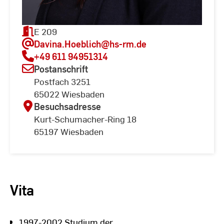
E 209
Davina.Hoeblich
@hs-rm.de
+49 611 94951314
Postanschrift
Postfach 3251
65022 Wiesbaden
Besuchsadresse
Kurt-Schumacher-Ring 18
65197 Wiesbaden
Vita
1997-2002 Studium der