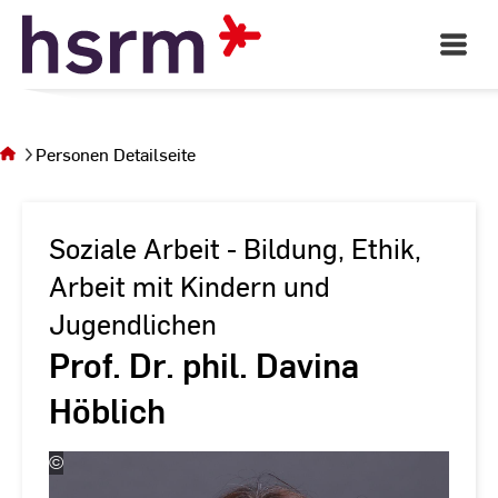
Skip
to
Open
Main
Content
Navigati
Sie
befinden
sich auf
Personen Detailseite
der Seite
Personen
Detailseite
Soziale Arbeit - Bildung, Ethik,
Arbeit mit Kindern und
Jugendlichen
Prof. Dr. phil. Davina
Höblich
©
Andreas
Schlote