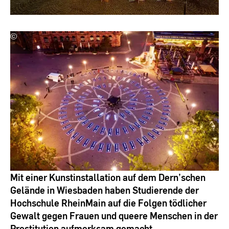
©
Stefan
Pohl
Mit einer Kunstinstallation auf dem Dern’schen
Gelände in Wiesbaden haben Studierende der
Hochschule RheinMain auf die Folgen tödlicher
Gewalt gegen Frauen und queere Menschen in der
Prostitution aufmerksam gemacht.