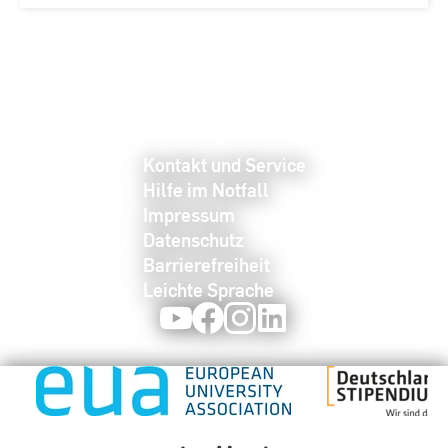
Kontakt und Service
Hilfe im Notfall
Impressum
Datenschutz
Barrierefreiheit
Leichte Sprache
Youtube
Facebook
Instagram
LinkedIn