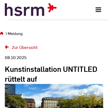
Skip
to
Open
Main
Content
Navigati
Sie
befinden
sich auf
Meldung
der Seite
Meldung
Zur Übersicht
08.10.2025
Kunstinstallation UNTITLED
rüttelt auf
©
Rüdiger
Pichler
|
Hochschule
RheinMain