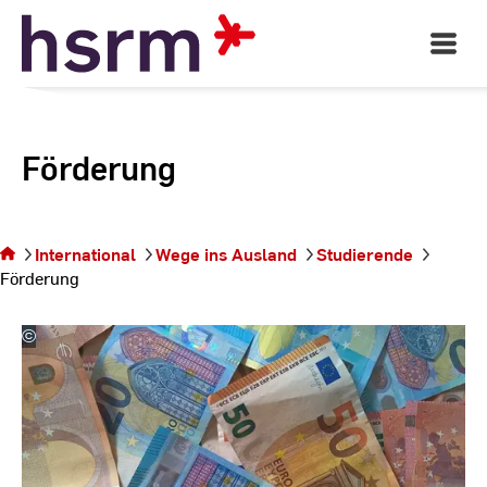
Skip
to
Open
Main
Content
Navigati
Förderung
Sie
befinden
International
Wege ins Ausland
Studierende
sich auf
Förderung
der Seite
Förderung
©
Christoph
Meinersmann
|
pixabay