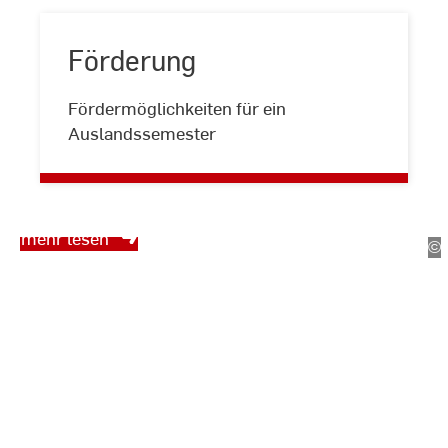
Förderung
Förderung
Fördermöglichkeiten für ein
Auslandssemester
Zurück zu allen
Erfahrungsberichten
mehr lesen
©
H