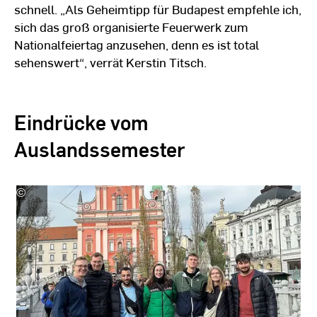
schnell. „Als Geheimtipp für Budapest empfehle ich,
sich das groß organisierte Feuerwerk zum
Nationalfeiertag anzusehen, denn es ist total
sehenswert“, verrät Kerstin Titsch.
Eindrücke vom
Auslandssemester
©
Kerstin
Titsch
|
Hochschule
RheinMain