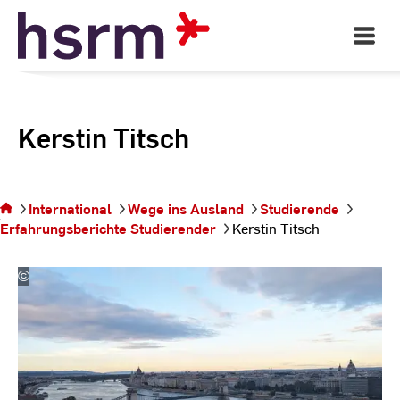
Skip
to
Open
Main
Content
Navigati
Kerstin Titsch
Sie
befinden
sich auf
International
Wege ins Ausland
Studierende
der
Erfahrungsberichte Studierender
Kerstin Titsch
Seite
Kerstin
Titsch
©
Kerstin
Titsch
|
Hochschule
RheinMain