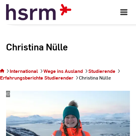
Skip
to
Open
Main
Content
Navigati
Christina Nülle
Sie
befinden
sich auf
International
Wege ins Ausland
Studierende
der Seite
Erfahrungsberichte Studierender
Christina Nülle
Christina
Nülle
©
Julian
Fuchs
|
BAERENSTARK.media