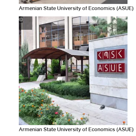
Armenian State University of Economics (ASUE)
©
Armenian
State
Fotodaten
University
anzeigen
of
Economics
(ASUE)
Armenian State University of Economics (ASUE)