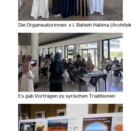
Die Organisatorinnen: v.l. Bahieh Halima (Archit
Fotodaten
anzeigen
Es gab Vorträgen zu syrischen Traditionen
Fotodaten
anzeigen