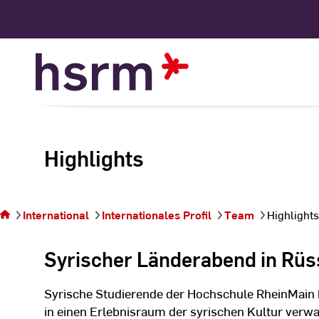
Skip
to
Content
Highlights
Sie
befinden
sich auf
International
Internationales Profil
Team
Highlights
der Seite
Highlights
Syrischer Länderabend in Rü
Syrische Studierende der Hochschule RheinMain
in einen Erlebnisraum der syrischen Kultur verwa