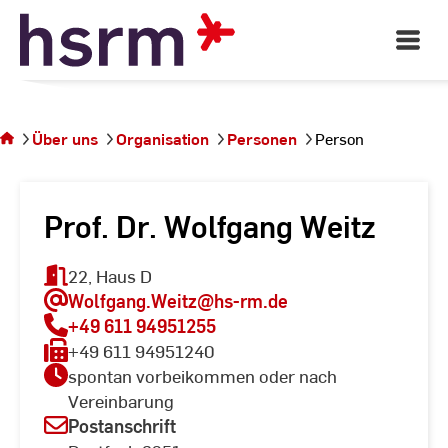
Skip
to
Open
Main
Content
Navigati
Sie
befinden
sich auf
Über uns
Organisation
Personen
Person
der
Seite
Person
Prof. Dr. Wolfgang Weitz
22, Haus D
Wolfgang.Weitz
@hs-rm.de
+49 611 94951255
+49 611 94951240
spontan vorbeikommen oder nach
Vereinbarung
Postanschrift