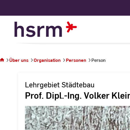
Skip
to
Content
Sie
befinden
sich auf
Über uns
Organisation
Personen
Person
der
Seite
Person
Lehrgebiet Städtebau
Prof. Dipl.-Ing. Volker Kle