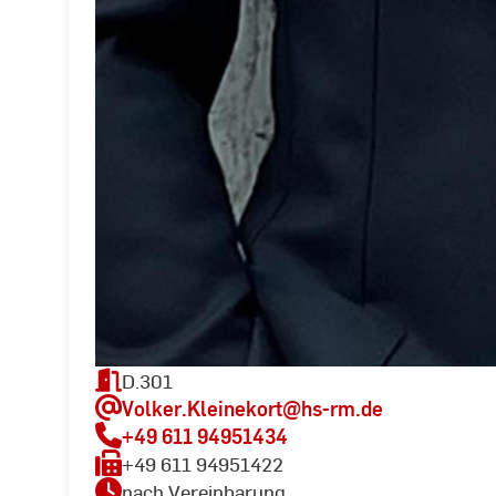
D.301
Volker.Kleinekort
@hs-rm.de
+49 611 94951434
+49 611 94951422
nach Vereinbarung