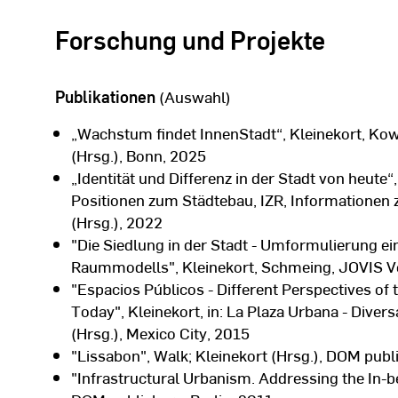
Forschung und Projekte
Publikationen
(Auswahl)
„Wachstum findet InnenStadt“, Kleinekort, Kowa
(Hrsg.), Bonn, 2025
„Identität und Differenz in der Stadt von heute“,
Positionen zum Städtebau, IZR, Informatione
(Hrsg.), 2022
"Die Siedlung in der Stadt - Umformulierung ei
Raummodells", Kleinekort, Schmeing, JOVIS Ve
"Espacios Públicos - Different Perspectives of t
Today", Kleinekort, in: La Plaza Urbana - Diver
(Hrsg.), Mexico City, 2015
"Lissabon", Walk; Kleinekort (Hrsg.), DOM publ
"Infrastructural Urbanism. Addressing the In-b