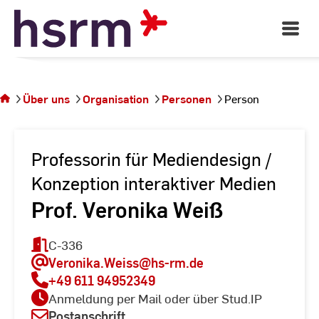
Skip
to
Open
Main
Content
Navigati
Sie
befinden
sich auf
Über uns
Organisation
Personen
Person
der
Seite
Person
Professorin für Mediendesign /
Konzeption interaktiver Medien
Prof. Veronika Weiß
C-336
Veronika.Weiss
@hs-rm.de
+49 611 94952349
Anmeldung per Mail oder über Stud.IP
Postanschrift