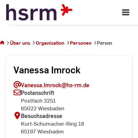
Skip
to
Open
Main
Content
Navigati
Sie
befinden
sich auf
Über uns
Organisation
Personen
Person
der
Seite
Person
Vanessa Imrock
Vanessa.Imrock
@hs-rm.de
Postanschrift
Postfach 3251
65022 Wiesbaden
Besuchsadresse
Kurt-Schumacher-Ring 18
65197 Wiesbaden