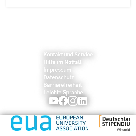
Kontakt und Service
Hilfe im Notfall
Impressum
Datenschutz
Barrierefreiheit
Leichte Sprache
Youtube
Facebook
Instagram
LinkedIn