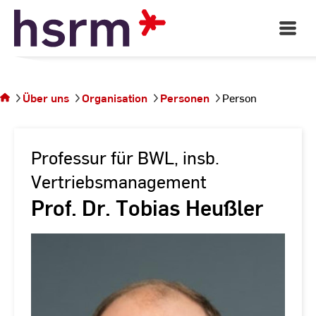
Skip
to
Open
Main
Content
Navigati
Sie
befinden
sich auf
Über uns
Organisation
Personen
Person
der
Seite
Person
Professur für BWL, insb.
Vertriebsmanagement
Prof. Dr. Tobias Heußler