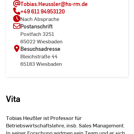
Tobias.Heussler
@hs-rm.de
+49 611 94953120
Nach Absprache
Postanschrift
Postfach 3251
65022 Wiesbaden
Besuchsadresse
Bleichstraße 44
65183 Wiesbaden
Vita
Tobias Heußler ist Professor für
Betriebswirtschaftslehre, insb. Sales Management.
In seiner Forschung widmen sein Team und er sich