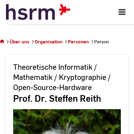
Skip
to
Open
Main
Content
Navigati
Sie
befinden
sich auf
Über uns
Organisation
Personen
Person
der
Seite
Person
Theoretische Informatik /
Mathematik / Kryptographie /
Open-Source-Hardware
Prof. Dr. Steffen Reith