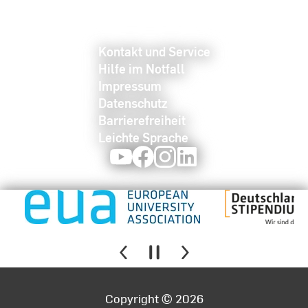
Kontakt und Service
Hilfe im Notfall
Impressum
Datenschutz
Barrierefreiheit
Leichte Sprache
Youtube
Facebook
Instagram
LinkedIn
Copyright © 2026