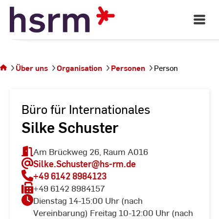
Skip
to
Open
Main
Content
Navigati
Sie
befinden
sich auf
Über uns
Organisation
Personen
Person
der
Seite
Person
Büro für Internationales
Silke Schuster
Am Brückweg 26, Raum A016
Silke.Schuster
@hs-rm.de
+49 6142 8984123
+49 6142 8984157
Dienstag 14-15:00 Uhr (nach
Vereinbarung) Freitag 10-12:00 Uhr (nach