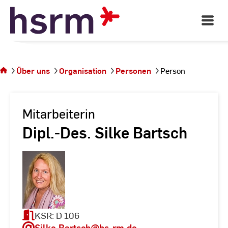
Skip
to
Open
Main
Content
Navigati
Sie
befinden
sich auf
Über uns
Organisation
Personen
Person
der
Seite
Person
Mitarbeiterin
Dipl.-Des. Silke Bartsch
KSR: D 106
Silke.Bartsch
@hs-rm.de