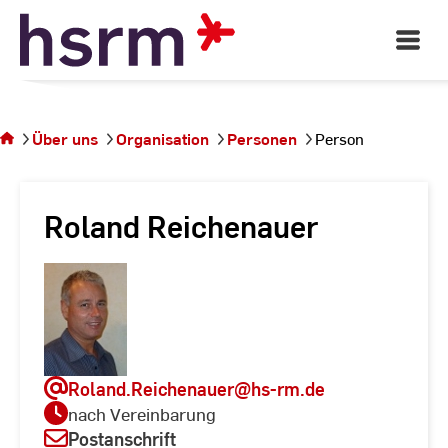
Skip
to
Open
Main
Content
Navigati
Sie
befinden
sich auf
Über uns
Organisation
Personen
Person
der
Seite
Person
Roland Reichenauer
Roland.Reichenauer
@hs-rm.de
nach Vereinbarung
Postanschrift