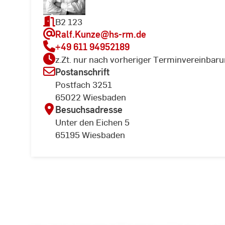
B2 123
Ralf.Kunze
@hs-rm.de
+49 611 94952189
z.Zt. nur nach vorheriger Terminvereinbar
Postanschrift
Postfach 3251
65022 Wiesbaden
Besuchsadresse
Unter den Eichen 5
65195 Wiesbaden