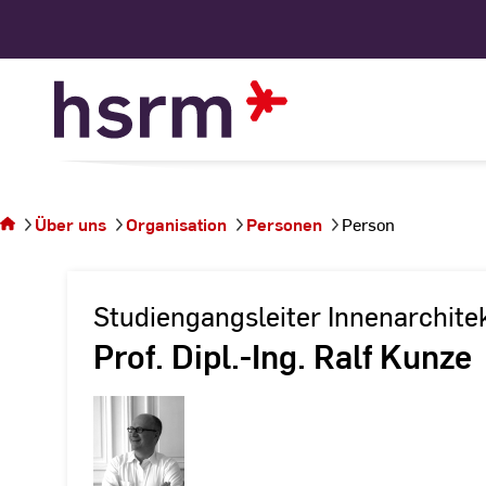
Skip
to
Content
Sie
befinden
sich auf
Über uns
Organisation
Personen
Person
der
Seite
Person
Studiengangsleiter Innenarchite
Prof. Dipl.-Ing. Ralf Kunze