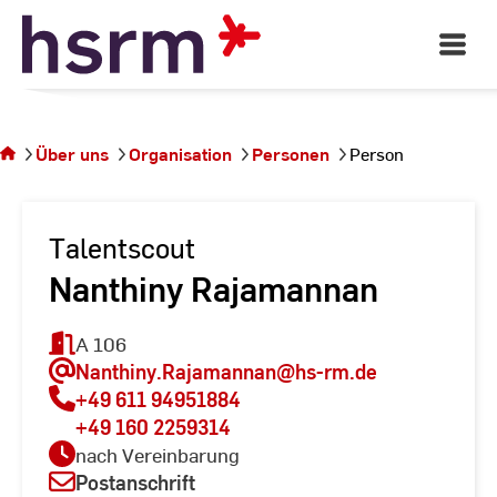
Skip
to
Open
Main
Content
Navigati
Sie
befinden
sich auf
Über uns
Organisation
Personen
Person
der
Seite
Person
Talentscout
Nanthiny Rajamannan
A 106
Nanthiny.Rajamannan
@hs-rm.de
+49 611 94951884
+49 160 2259314
nach Vereinbarung
Postanschrift