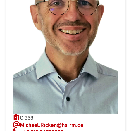
C 368
Michael.Ricken
@hs-rm.de