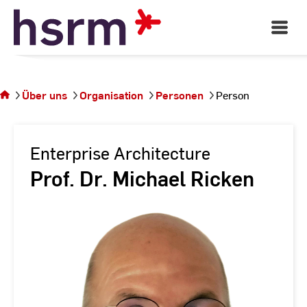
Skip
to
Open
Main
Content
Navigati
Sie
befinden
sich auf
Über uns
Organisation
Personen
Person
der
Seite
Person
Enterprise Architecture
Prof. Dr. Michael Ricken