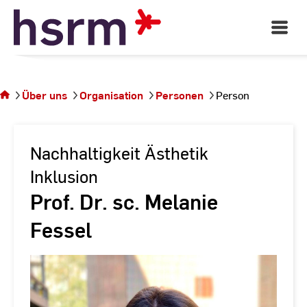
Skip
to
Open
Main
Content
Navigati
Sie
befinden
sich auf
Über uns
Organisation
Personen
Person
der
Seite
Person
Nachhaltigkeit Ästhetik
Inklusion
Prof. Dr. sc. Melanie
Fessel