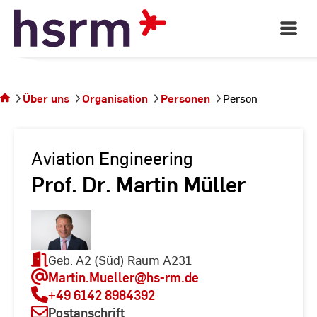
Skip
to
Open
Main
Content
Navigati
Sie
befinden
sich auf
Über uns
Organisation
Personen
Person
der
Seite
Person
Aviation Engineering
Prof. Dr. Martin Müller
Geb. A2 (Süd) Raum A231
Martin.Mueller
@hs-rm.de
+49 6142 8984392
Postanschrift