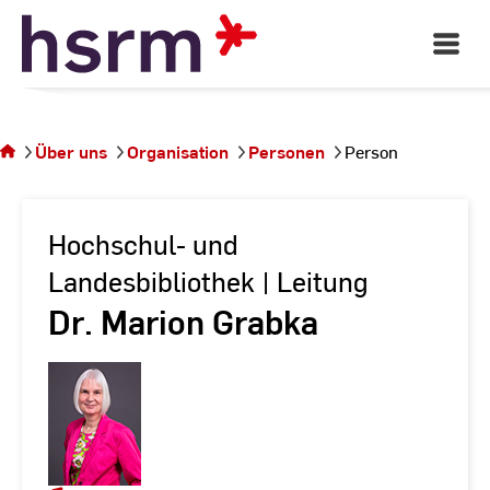
Skip
to
Open
Main
Content
Navigati
Sie
befinden
sich auf
Über uns
Organisation
Personen
Person
der
Seite
Person
Hochschul- und
Landesbibliothek | Leitung
Dr. Marion Grabka