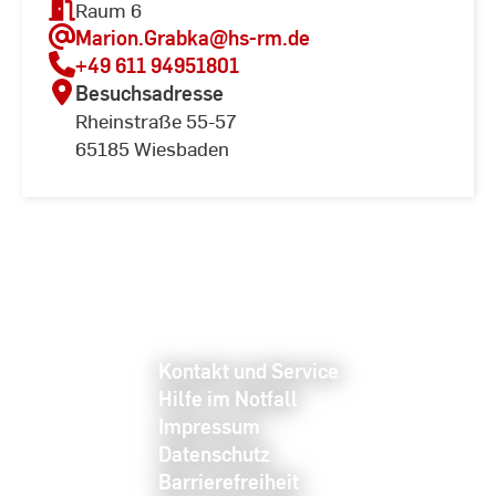
Raum 6
Marion.Grabka
@hs-rm.de
+49 611 94951801
Besuchsadresse
Rheinstraße 55-57
65185 Wiesbaden
Kontakt und Service
Hilfe im Notfall
Impressum
Datenschutz
Barrierefreiheit