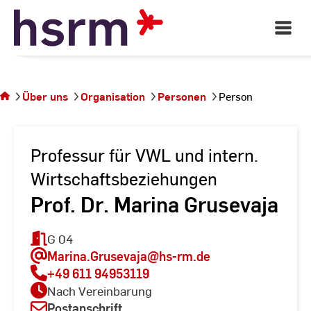
Skip
to
Open
Main
Content
Navigati
Sie
befinden
sich auf
Über uns
Organisation
Personen
Person
der
Seite
Person
Professur für VWL und intern.
Wirtschaftsbeziehungen
Prof. Dr. Marina Grusevaja
G 04
Marina.Grusevaja
@hs-rm.de
+49 611 94953119
Nach Vereinbarung
Postanschrift