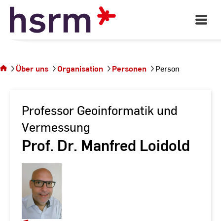
Skip
to
Open
Main
Content
Navigati
Sie
befinden
sich auf
Über uns
Organisation
Personen
Person
der
Seite
Person
Professor Geoinformatik und
Vermessung
Prof. Dr. Manfred Loidold