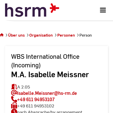
Skip
to
Open
Main
Content
Navigati
Sie
befinden
sich auf
Über uns
Organisation
Personen
Person
der
Seite
Person
WBS International Office
(Incoming)
M.A. Isabelle Meissner
A 2.05
Isabelle.Meissner
@hs-rm.de
+49 611 94953107
+49 611 94953102
nach Absprache/by arrangement