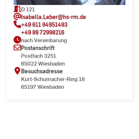
D 121
Isabella.Leber
@hs-rm.de
+49 611 94951493
+49 89 72998216
nach Vereinbarung
Postanschrift
Postfach 3251
65022 Wiesbaden
Besuchsadresse
Kurt-Schumacher-Ring 18
65197 Wiesbaden