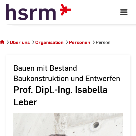
Skip
to
Open
Main
Content
Navigati
Sie
befinden
sich auf
Über uns
Organisation
Personen
Person
der
Seite
Person
Bauen mit Bestand
Baukonstruktion und Entwerfen
Prof. Dipl.-Ing. Isabella
Leber